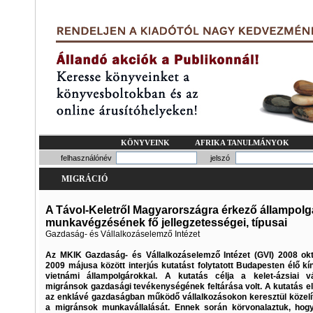
KÖNYVEINK
AFRIKA TANULMÁNYOK
felhasználónév
jelszó
MIGRÁCIÓ
A Távol-Keletről Magyarországra érkező állampol
munkavégzésének fő jellegzetességei, típusai
Gazdaság- és Vállalkozáselemző Intézet
Az MKIK Gazdaság- és Vállalkozáselemző Intézet (GVI) 2008 ok
2009 májusa között interjús kutatást folytatott Budapesten élő kína
vietnámi állampolgárokkal. A kutatás célja a kelet-ázsiai vá
migránsok gazdasági tevékenységének feltárása volt. A kutatás e
az enklávé gazdaságban működő vállalkozásokon keresztül közelí
a migránsok munkavállalását. Ennek során körvonalaztuk, hogy