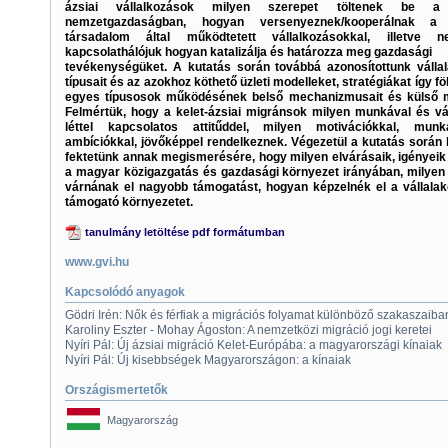
ázsiai vállalkozások milyen szerepet töltenek be 
nemzetgazdaságban, hogyan versenyeznek/kooperálnak a 
társadalom által működtetett vállalkozásokkal, illetve n
kapcsolathálójuk hogyan katalizálja és határozza meg gazdasági
tevékenységüket. A kutatás során továbbá azonosítottunk válla
típusait és az azokhoz köthető üzleti modelleket, stratégiákat így f
egyes típusosok működésének belső mechanizmusait és külső m
Felmértük, hogy a kelet-ázsiai migránsok milyen munkával és vál
léttel kapcsolatos attitűddel, milyen motivációkkal, munka
ambíciókkal, jövőképpel rendelkeznek. Végezetül a kutatás során
fektetünk annak megismerésére, hogy milyen elvárásaik, igényeik
a magyar közigazgatás és gazdasági környezet irányában, milyen
várnának el nagyobb támogatást, hogyan képzelnék el a vállalak
támogató környezetet.
tanulmány letöltése pdf formátumban
www.gvi.hu
Kapcsolódó anyagok
Gödri Irén: Nők és férfiak a migrációs folyamat különböző szakaszaiba
Karoliny Eszter - Mohay Ágoston: A nemzetközi migráció jogi keretei
Nyíri Pál: Új ázsiai migráció Kelet-Európába: a magyarországi kínaiak
Nyíri Pál: Új kisebbségek Magyarországon: a kínaiak
Országismertetők
Magyarország