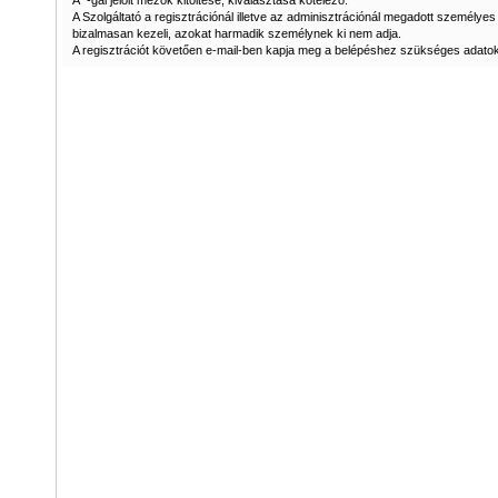
A *-gal jelölt mezők kitöltése, kiválasztása kötelező.
A Szolgáltató a regisztrációnál illetve az adminisztrációnál megadott személyes
bizalmasan kezeli, azokat harmadik személynek ki nem adja.
A regisztrációt követően e-mail-ben kapja meg a belépéshez szükséges adatok