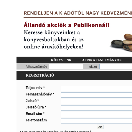
KÖNYVEINK
AFRIKA TANULMÁNYOK
felhasználónév
jelszó
REGISZTRÁCIÓ
Teljes név *
Felhasználónév *
Jelszó *
Jelszó újra *
Email cím *
Telefonszám