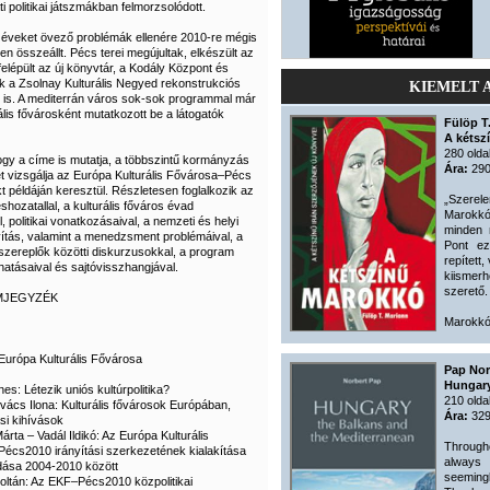
 politikai játszmákban felmorzsolódott.
ő éveket övező problémák ellenére 2010-re mégis
en összeállt. Pécs terei megújultak, elkészült az
felépült az új könyvtár, a Kodály Központ és
 a Zsolnay Kulturális Negyed rekonstrukciós
KIEMELT 
t is. A mediterrán város sok-sok programmal már
rális fővárosként mutatkozott be a látogatók
Fülöp T
A kétsz
280 olda
ogy a címe is mutatja, a többszintű kormányzás
Ára:
290
t vizsgálja az Európa Kulturális Fővárosa–Pécs
t példáján keresztül. Részletesen foglalkozik az
„Szerele
shozatallal, a kulturális főváros évad
Marokkó
l, politikai vonatkozásaival, a nemzeti és helyi
minden 
yítás, valamint a menedzsment problémáival, a
Pont ez
szereplők közötti diskurzusokkal, a program
repített,
atásaival és sajtóvisszhangjával.
kiismerh
szerető.
MJEGYZÉK
Marokkó
– Európa Kulturális Fővárosa
Pap Nor
Hungary
es: Létezik uniós kultúrpolitika?
210 olda
vács Ilona: Kulturális fővárosok Európában,
Ára:
329
i kihívások
árta – Vadál Ildikó: Az Európa Kulturális
Through
écs2010 irányítási szerkezetének kialakítása
always 
dása 2004-2010 között
seemingly
Zoltán: Az EKF–Pécs2010 közpolitikai