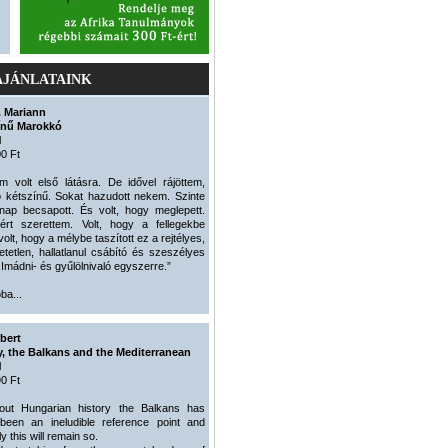
AJÁNLATAINK
. Mariann
ínű Marokkó
l
0 Ft
m volt első látásra. De idővel rájöttem,
 kétszínű. Sokat hazudott nekem. Szinte
nap becsapott. És volt, hogy meglepett.
ért szerettem. Volt, hogy a fellegekbe
 volt, hogy a mélybe taszított ez a rejtélyes,
etetlen, hallatlanul csábító és szeszélyes
 Imádni- és gyűlölnivaló egyszerre.”
ba...
bert
, the Balkans and the Mediterranean
l
0 Ft
out Hungarian history the Balkans has
been an ineludible reference point and
 this will remain so.