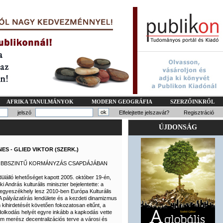
AFRIKA TANULMÁNYOK
MODERN GEOGRÁFIA
SZERZŐINKRŐL
jelszó
Elfelejtette jelszavát?
Regisztráció
ÚJDONSÁG
ES - GLIED VIKTOR (SZERK.)
ÖBBSZINTŰ KORMÁNYZÁS CSAPDÁJÁBAN
lálló lehetőséget kapott 2005. október 19-én,
i András kulturális miniszter bejelentette: a
egyeszékhely lesz 2010-ben Európa Kulturális
 pályázatírás lendülete és a kezdeti dinamizmus
kihirdetését követően fokozatosan eltűnt, a
olkodás helyét egyre inkább a kapkodás vette
am merész decentralizációs terve a városi és