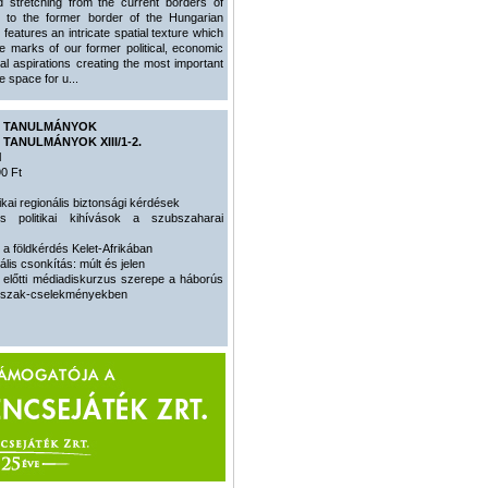
d stretching from the current borders of
 to the former border of the Hungarian
features an intricate spatial texture which
e marks of our former political, economic
al aspirations creating the most important
e space for u...
A TANULMÁNYOK
 TANULMÁNYOK XIII/1-2.
l
0 Ft
rikai regionális biztonsági kérdések
is politikai kihívások a szubszaharai
 a földkérdés Kelet-Afrikában
ális csonkítás: múlt és jelen
 előtti médiadiskurzus szerepe a háborús
őszak-cselekményekben