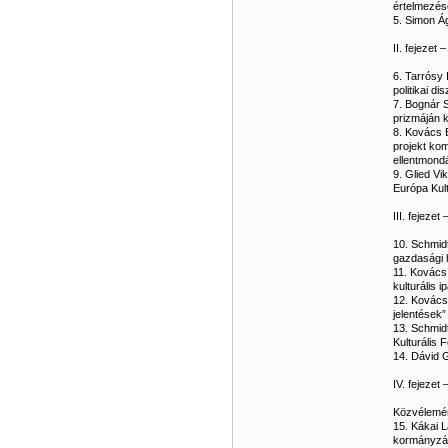
értelmezése
5. Simon Ág
II. fejezet
6. Tarrósy
politikai di
7. Bognár S
prizmáján k
8. Kovács 
projekt ko
ellentmond
9. Glied Vik
Európa Kul
III. fejezet
10. Schmid
gazdasági 
11. Kovács
kulturális 
12. Kovács
jelentések”
13. Schmid
Kulturális 
14. Dávid G
IV. fejezet 
Közvélemé
15. Kákai L
kormányzá