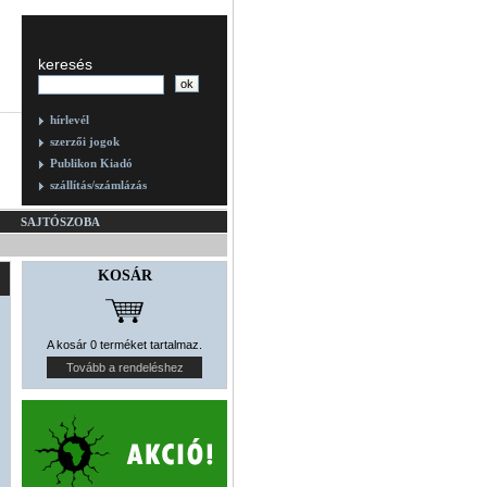
keresés
hírlevél
szerzői jogok
Publikon Kiadó
szállítás/számlázás
SAJTÓSZOBA
KOSÁR
A kosár 0 terméket tartalmaz.
Tovább a rendeléshez