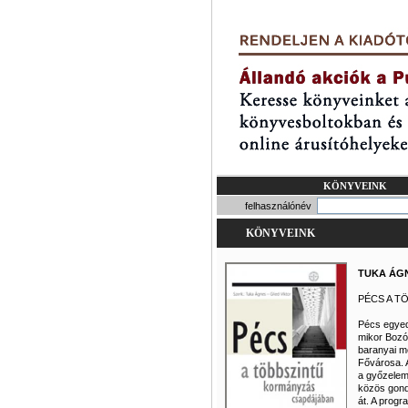
KÖNYVEINK
felhasználónév
KÖNYVEINK
TUKA ÁGN
PÉCS A T
Pécs egyedü
mikor Bozók
baranyai m
Fővárosa. A
a győzelem 
közös gond
át. A progr