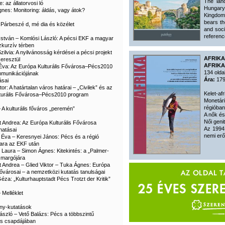
The lan
: az állatorvosi ló
Hungary
nes: Monitoring: áldás, vagy átok?
Kingdom 
bears th
 – Párbeszé d, mé dia és közélet
and soci
referenc
 István – Komlósi László: A pécsi EKF a magyar
szkurzív térben
zilvia: A nyilvánosság kérdései a pécsi projekt
AFRIK
eresztül
AFRIKA
Éva: Az Európa Kulturális Fővárosa–Pécs2010
134 olda
mmunikációjának
Ára:
179
ásai
tor: A határtalan város határai – „Civilek” és az
Kelet-af
turális Fővárosa–Pécs2010 program
Monetár
régióban
 – A kulturális főváros „peremén”
A nők és
Női genit
t Andrea: Az Európa Kulturális Fővárosa
Az 1994
hatásai
nemi er
 Éva – Keresnyei János: Pécs és a régió
ipara az EKF után
 Laura – Simon Ágnes: Kitekintés: a „Palmer-
 margójára
t Andrea – Glied Viktor – Tuka Ágnes: Európa
Fővárosai – a nemzetközi kutatás tanulságai
éza: „Kulturhauptstadt Pécs Trotzt der Kritik”
– Melléklet
ny-kutatások
ászló – Vető Balázs: Pécs a többszintű
s csapdájában