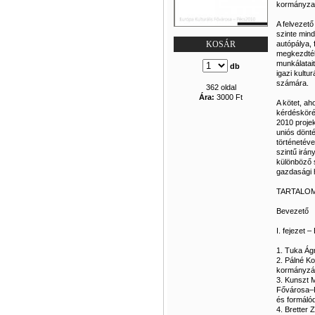
kormányzati
A felvezet
szinte mind
autópálya, 
KOSÁR
megkezdték
munkálatai
db
igazi kultu
számára.
362 oldal
Ára:
3000 Ft
A kötet, ah
kérdésköré
2010 projek
uniós dönté
történetéve
szintű irán
különböző 
gazdasági h
TARTALO
Bevezető
I. fejezet 
1. Tuka Ágn
2. Pálné Ko
kormányzás
3. Kunszt M
Fővárosa–P
és formáló
4. Bretter 