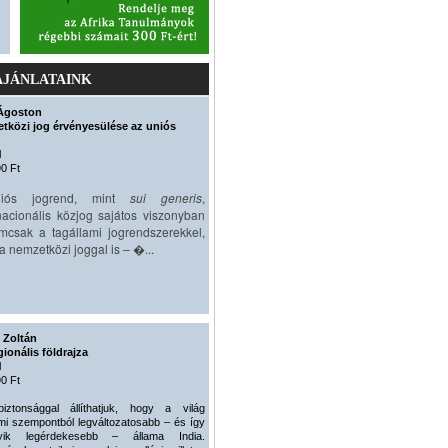
AJÁNLATAINK
Ágoston
tközi jog érvényesülése az uniós
l
0 Ft
iós jogrend, mint
sui generis
,
acionális közjog sajátos viszonyban
mcsak a tagállami jogrendszerekkel,
 nemzetközi joggal is – �...
 Zoltán
gionális földrajza
l
0 Ft
biztonsággal állíthatjuk, hogy a világ
mi szempontból legváltozatosabb – és így
ik legérdekesebb – állama India.