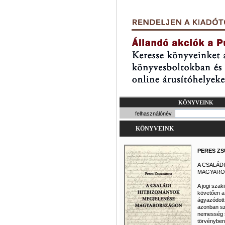
KÖNYVEINK
felhasználónév
KÖNYVEINK
PERES Z
A CSALÁD
MAGYARO
A jogi szak
követően a
ágyazódott
azonban sz
nemesség s
törvényben 