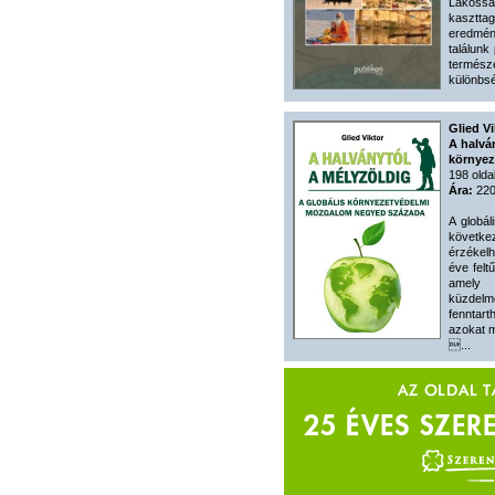
Lakossá
kasztt
eredmé
találunk
termés
különbsé
Glied Vi
A halván
környez
198 olda
Ára:
220
A globál
követk
érzékel
éve felt
amely 
küzdel
fenntart
azokat m
...