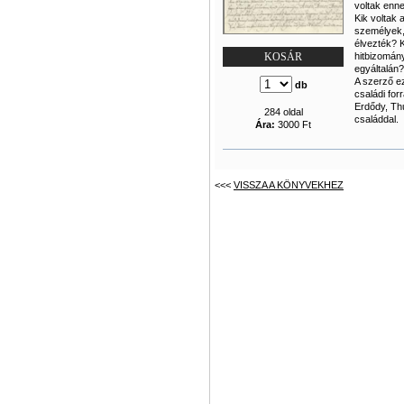
voltak enn
Kik voltak 
személyek,
élvezték? K
hitbizomán
KOSÁR
egyáltalán?
A szerző ez
db
családi for
Erdődy, Thu
284 oldal
családdal.
Ára:
3000 Ft
<<<
VISSZA A KÖNYVEKHEZ