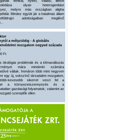
gának etnikai, nyelvi, vallási, illetve
agolódása olyan heterogenitást
nyez, melyre más országban aligha
 példát. Mindez együtt jár a hatalmas állam
zetföldrajzi adottságaiban meglévő
...
ktor
ytól a mélyzöldig - A globális
etvédelmi mozgalom negyed százada
l
0 Ft
is ökológiai problémák és a klímaváltozás
ezményei mára mindenki számára
hetővé váltak. Immáron több mint negyven
űnt egy új, sokszínű társadalmi mozgalom,
több-kevesebb sikerrel veszi fel a
met a környezetszennyezés és a
hatatlan gazdasági folyamatok, valamint az
ozgató szereplők ellen.