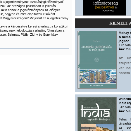
ek a jogintézménynek szokásjogi előzményei?
azok, az országos politikában is jelentős
 akik ennek a jogintézménynek az előnyeit
ik, hogyan és mire alapítottak elsőként
yt Magyarországon? Mit jelent ez a jogintézmény
KIEMELT 
ekre a kérdésekre keresi a választ a koraújkori
rásanyagok feldolgozása alapján, fókuszban a
Mohay 
rzó, Szirmay, Pálffy, Zichy és Esterházy
A nemze
jogban
172 olda
Ára:
299
Az un
szupran
van ne
hanem a
Wilhelm
India re
512 olda
Ára:
599
Teljes 
társadal
az egy