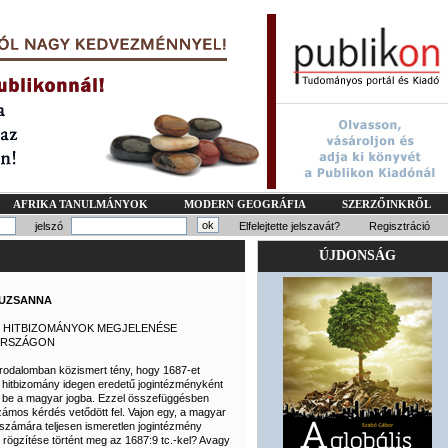
AFRIKA TANULMÁNYOK
MODERN GEOGRÁFIA
SZERZŐINKRŐL
jelszó
Elfelejtette jelszavát?
Regisztráció
ÚJDONSÁG
SUZSANNA
I HITBIZOMÁNYOK MEGJELENÉSE
RSZÁGON
irodalomban közismert tény, hogy 1687-et
 hitbizomány idegen eredetű jogintézményként
 be a magyar jogba. Ezzel összefüggésben
ámos kérdés vetődött fel. Vajon egy, a magyar
zámára teljesen ismeretlen jogintézmény
rögzítése történt meg az 1687:9 tc.-kel? Avagy