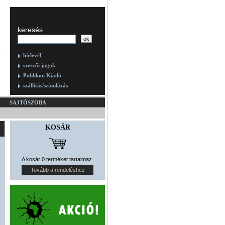
keresés
hírlevél
szerzői jogok
Publikon Kiadó
szállítás/számlázás
SAJTÓSZOBA
KOSÁR
A kosár 0 terméket tartalmaz.
Tovább a rendeléshez