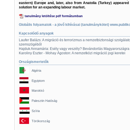
eastern) Europe and, later, also from Anatolia (Turkey) appeared
solution for an expanding labour market.
tanulmány letöltése pdf formátumban
Globális folyamatok - a jövő kihívásai (tanulmánykötet) www.publik
Kapcsolódó anyagok
Laufer Balázs: A migráció és terrorizmus a nemzetbiztonsági szolgálat
szemszögéből
Hajduk Annamária: Esély vagy veszély? Bevándorlás Magyarországra
Karoliny Eszter - Mohay Ágoston: A nemzetközi migráció jogi keretei
Országismertetők
Algéria
Egyiptom
Marokkó
Palesztin Hatóság
Szíria
Törökország