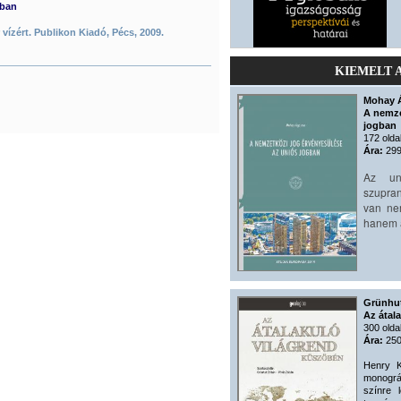
mban
vízért. Publikon Kiadó, Pécs, 2009.
KIEMELT 
Mohay 
A nemze
jogban
172 olda
Ára:
299
Az un
szupran
van ne
hanem a
Grünhut
Az átal
300 olda
Ára:
250
Henry K
monográ
színre 