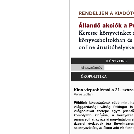
KÖNYVEINK
felhasználónév
ÖKOPOLITIKA
Kína vízproblémái a 21. száza
Vörös Zoltán
Földünk lakosságának több mint ha
világgazdasági válság Pekinget is 
világpolitikai szerepe egyre jele
komolyabb kihívása, a környezet
parancsolhat az ázsiai nagyhatalom s
tízezrei évtizedek óta figyelmezte
szennyezésére, az életet adó víz fennt