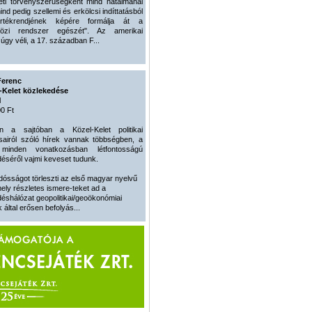
eti törvényszerűségként mind hatalmánál
ind pedig szellemi és erkölcsi indíttatásból
értékrendjének képére formálja át a
közi rendszer egészét". Az amerikai
 úgy véli, a 17. században F...
Ferenc
-Kelet közlekedése
l
0 Ft
n a sajtóban a Közel-Kelet politikai
usairól szóló hírek vannak többségben, a
 minden vonatkozásban létfontosságú
éséről vajmi keveset tudunk.
dósságot törleszti az első magyar nyelvű
ely részletes ismere-teket ad a
éshálózat geopolitikai/geoökonómiai
 által erősen befolyás...