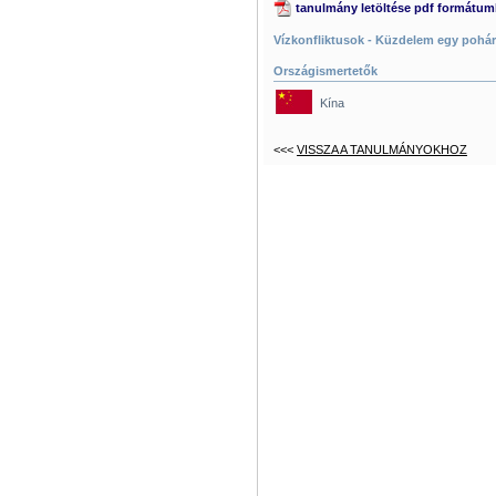
tanulmány letöltése pdf formátu
Vízkonfliktusok - Küzdelem egy pohár 
Országismertetők
Kína
<<<
VISSZA A TANULMÁNYOKHOZ