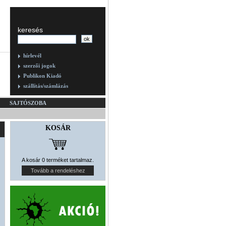
keresés
hírlevél
szerzői jogok
Publikon Kiadó
szállítás/számlázás
SAJTÓSZOBA
KOSÁR
A kosár 0 terméket tartalmaz.
Tovább a rendeléshez