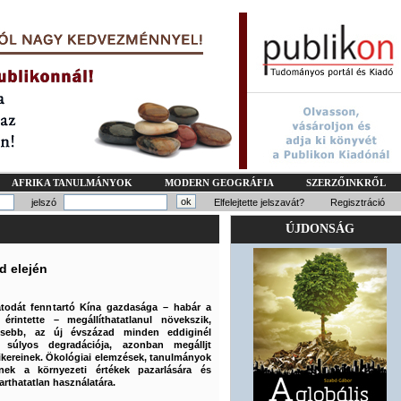
AFRIKA TANULMÁNYOK
MODERN GEOGRÁFIA
SZERZŐINKRŐL
jelszó
Elfelejtette jelszavát?
Regisztráció
ÚJDONSÁG
d elején
todát fenntartó Kína gazdasága – habár a
érintette – megállíthatatlanul növekszik,
ntősebb, az új évszázad minden eddiginél
 súlyos degradációja, azonban megálljt
ikereinek. Ökológiai elemzések, tanulmányok
tnek a környezeti értékek pazarlására és
arthatatlan használatára.