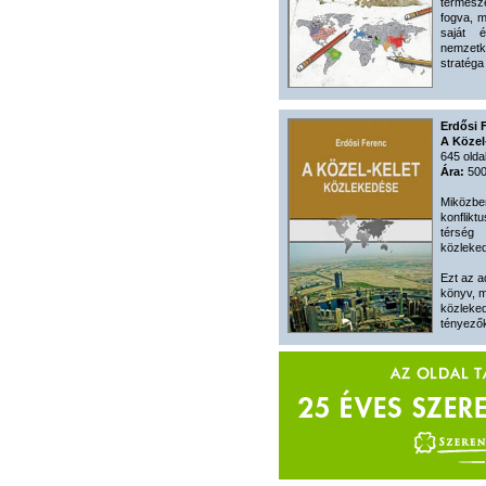
termész
fogva, m
saját 
nemzet
stratéga
Erdősi 
A Közel
645 olda
Ára:
500
Miközbe
konflikt
térség
közleked
Ezt az a
könyv, m
közleked
tényezők