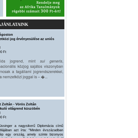
AJÁNLATAINK
Ágoston
tközi jog érvényesülése az uniós
l
0 Ft
iós jogrend, mint
sui generis
,
acionális közjog sajátos viszonyban
mcsak a tagállami jogrendszerekkel,
 nemzetközi joggal is – �...
 Zoltán - Vörös Zoltán
akuló világrend küszöbén
l
0 Ft
issinger a nagysikerű Diplomácia című
fiájában azt írta: "Minden évszázadban
lép egy ország, amely szinte bizonyos