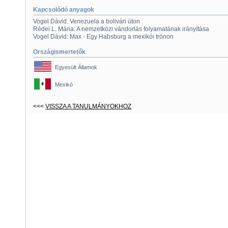
Kapcsolódó anyagok
Vogel Dávid: Venezuela a bolivári úton
Rédei L. Mária: A nemzetközi vándorlás folyamatának irányítása
Vogel Dávid: Max - Egy Habsburg a mexikói trónon
Országismertetők
Egyesült Államok
Mexikó
<<<
VISSZA A TANULMÁNYOKHOZ