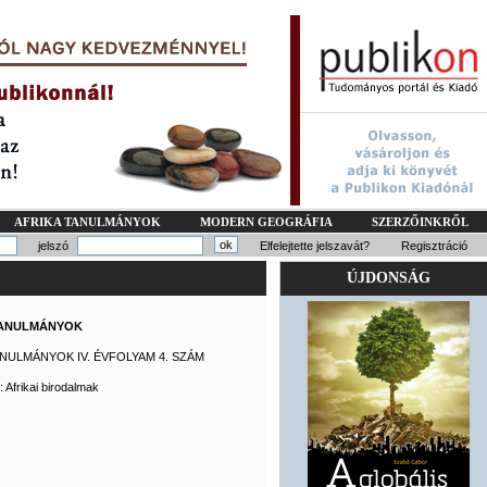
AFRIKA TANULMÁNYOK
MODERN GEOGRÁFIA
SZERZŐINKRŐL
jelszó
Elfelejtette jelszavát?
Regisztráció
ÚJDONSÁG
TANULMÁNYOK
ANULMÁNYOK IV. ÉVFOLYAM 4. SZÁM
 Afrikai birodalmak