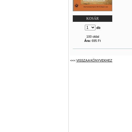
KOSÁR
db
100 oldal
Ára:
695 Ft
<<<
VISSZA A KÖNYVEKHEZ