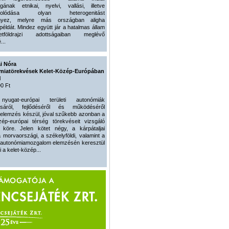
gának etnikai, nyelvi, vallási, illetve
agolódása olyan heterogenitást
nyez, melyre más országban aligha
 példát. Mindez együtt jár a hatalmas állam
zetföldrajzi adottságaiban meglévő
...
i Nóra
iatörekvések Kelet-Közép-Európában
l
0 Ft
at-európai területi autonómiák
lásáról, fejlődéséről és működéséről
elemzés készül, jóval szűkebb azonban a
özép-európai térség törekvéseit vizsgáló
köre. Jelen kötet négy, a kárpátaljai
a morvaországi, a székelyföldi, valamint a
ai autonómiamozgalom elemzésén keresztül
 a kelet-közép...