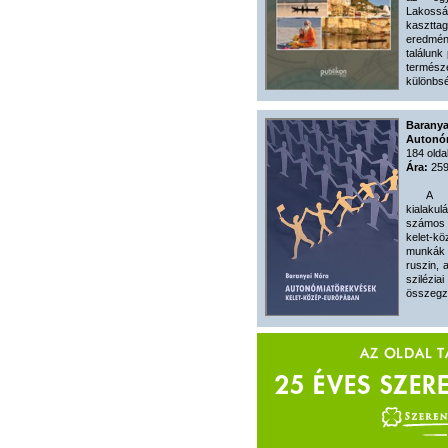
Lakossá
kasztt
eredmé
találunk
termés
különbsé
Baranya
Autonóm
184 olda
Ára:
259
A nyug
kialaku
számos 
kelet-k
munkák 
ruszin, 
szilézi
összegzi