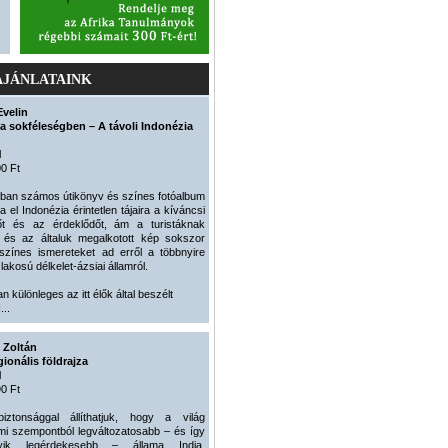
AJÁNLATAINK
Evelin
a sokféleségben – A távoli Indonézia
l
0 Ft
kban számos útikönyv és színes fotóalbum
a el Indonézia érintetlen tájaira a kíváncsi
zőt és az érdeklődőt, ám a turistáknak
t és az általuk megalkotott kép sokszor
lszínes ismereteket ad erről a többnyire
lakosú délkelet-ázsiai államról.
an különleges az itt élők által beszélt
...
 Zoltán
gionális földrajza
l
0 Ft
biztonsággal állíthatjuk, hogy a világ
mi szempontból legváltozatosabb – és így
ik legérdekesebb – állama India.