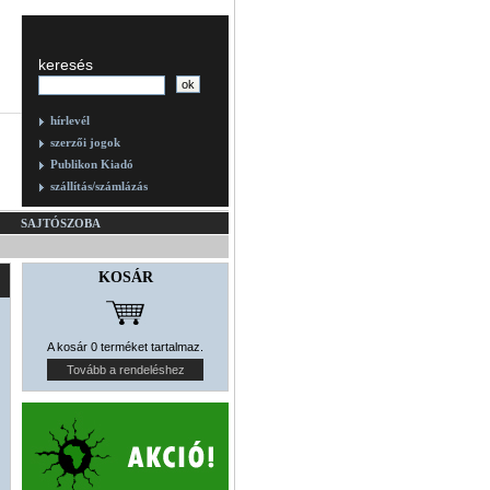
keresés
hírlevél
szerzői jogok
Publikon Kiadó
szállítás/számlázás
SAJTÓSZOBA
KOSÁR
A kosár 0 terméket tartalmaz.
Tovább a rendeléshez