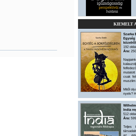
KIEMELT 
Szarka 
Egység 
közelről
192 olda
Ára:
250
Napjain
kalauzolj
felfede
mutatot
csak fe
muszlim 
Mitől oly
nyelv? H
Wilhelm
India re
512 olda
Ára:
599
Teljes 
társadal
az egy