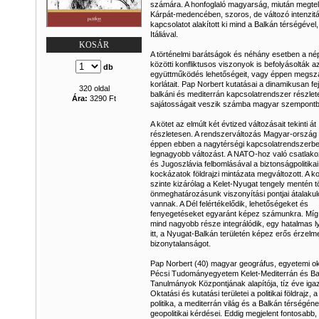
számára. A honfoglaló magyarság, miután megtel
Kárpát-medencében, szoros, de változó intenzit
kapcsolatot alakított ki mind a Balkán térségével
Itáliával.
KOSÁR
A történelmi barátságok és néhány esetben a né
közötti konfliktusos viszonyok is befolyásolták a
db
együttműködés lehetőségeit, vagy éppen megsz
korlátait. Pap Norbert kutatásai a dinamikusan fe
320 oldal
balkáni és mediterrán kapcsolatrendszer részleteit
Ára:
3290 Ft
sajátosságait veszik számba magyar szempontb
A kötet az elmúlt két évtized változásait tekinti át
részletesen. A rendszerváltozás Magyar-orszá
éppen ebben a nagytérségi kapcsolatrendszerbe
legnagyobb változást. A NATO-hoz való csatlak
és Jugoszlávia felbomlásával a biztonságpolitikai
kockázatok földrajzi mintázata megváltozott. A k
szinte kizárólag a Kelet-Nyugat tengely mentén t
önmeghatározásunk viszonyítási pontjai átalaku
vannak. A Dél felértékelődik, lehetőségeket és
fenyegetéseket egyaránt képez számunkra. Míg
mind nagyobb része integrálódik, egy hatalmas 
itt, a Nyugat-Balkán területén képez erős érzelm
bizonytalanságot.
Pap Norbert (40) magyar geográfus, egyetemi ok
Pécsi Tudományegyetem Kelet-Mediterrán és Ba
Tanulmányok Központjának alapítója, tíz éve igaz
Oktatási és kutatási területei a politikai földrajz, a
politika, a mediterrán világ és a Balkán térségén
geopolitikai kérdései. Eddig megjelent fontosabb,