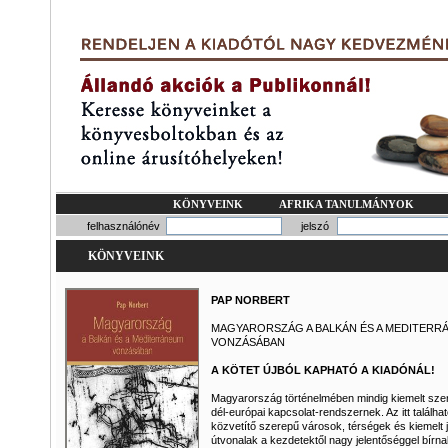
KÖNYVEINK
AFRIKA TANULMÁNYOK
felhasználónév
jelszó
KÖNYVEINK
PAP NORBERT
MAGYARORSZÁG A BALKÁN ÉS A MEDITERR
VONZÁSÁBAN
A KÖTET ÚJBÓL KAPHATÓ A KIADÓNÁL!
Magyarország történelmében mindig kiemelt szere
dél-európai kapcsolat-rendszernek. Az itt találha
közvetítő szerepű városok, térségek és kiemelt 
útvonalak a kezdetektől nagy jelentőséggel bírn