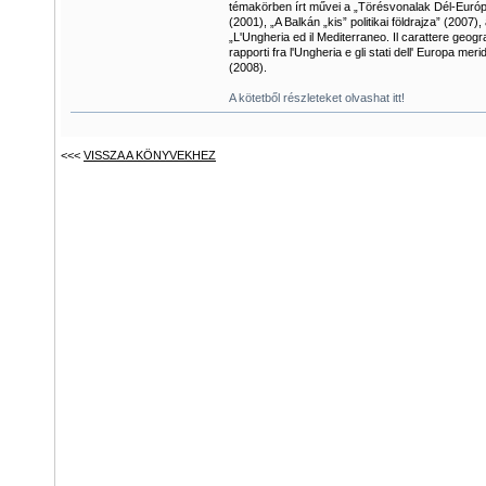
témakörben írt művei a „Törésvonalak Dél-Euró
(2001), „A Balkán „kis” politikai földrajza” (2007),
„L'Ungheria ed il Mediterraneo. Il carattere geogra
rapporti fra l'Ungheria e gli stati dell' Europa meri
(2008).
A kötetből részleteket olvashat itt!
<<<
VISSZA A KÖNYVEKHEZ