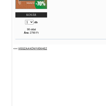
KOSÁR
db
98 oldal
Ára:
2790 Ft
<<<
VISSZA A KÖNYVEKHEZ