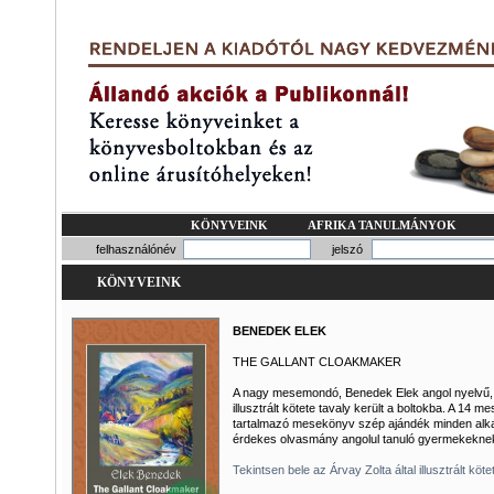
KÖNYVEINK
AFRIKA TANULMÁNYOK
felhasználónév
jelszó
KÖNYVEINK
BENEDEK ELEK
THE GALLANT CLOAKMAKER
A nagy mesemondó, Benedek Elek angol nyelvű
illusztrált kötete tavaly került a boltokba. A 14 me
tartalmazó mesekönyv szép ajándék minden alk
érdekes olvasmány angolul tanuló gyermekekne
Tekintsen bele az Árvay Zolta által illusztrált köte