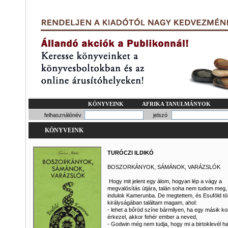
KÖNYVEINK
AFRIKA TANULMÁNYOK
felhasználónév
jelszó
KÖNYVEINK
TURÓCZI ILDIKÓ
BOSZORKÁNYOK, SÁMÁNOK, VARÁZSLÓK
Hogy mit jelent egy álom, hogyan lép a vágy a
megvalósítás útjára, talán soha nem tudom meg,
indulok Kamerunba. De megtettem, és Esuföld tö
királyságában találtam magam, ahol:
- lehet a bőröd színe bármilyen, ha egy másik ko
érkezel, akkor fehér ember a neved,
- Godwin még nem tudja, hogy mi a birtoklevél h