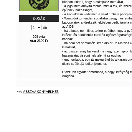
közben kiderül, hogy a csimpánz nem állat,
- a jogsi nem annyira fontos, mint a fék, és sze
építenek házasságot,
- a Fon áldása védelmet, a saját tűzhely pedig er
- Wung doktor tündéri sugallatra gyógyít és embe
KOSÁR
kapcsolatokra törekszik, eközben pedig tarol a m
az AIDS,
db
- ha a beteg nem fizet, akkor csődbe megy a gyó
intézet, és a különféle taktikák egészségstratégi
208 oldal
kapnak,
Ára:
2300 Ft
- ha nem hat semmiféle szer, akkor Pa Mathias r
láztalanít,
- az óvszer annyiba kerül, mint egy szem gyöm
használatát viszont helyteleníti az egyház,
- egy focilabda, egy tál meleg étel és a karácson
életre szóló ajándékot jelenthet.
Utazzunk együtt Kamerunba, a hegyi királyság m
világába.
<<<
VISSZA A KÖNYVEKHEZ