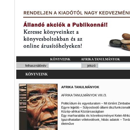
KÖNYVEINK
AFRIKA TANULMÁNYOK
felhasználónév
jelszó
KÖNYVEINK
AFRIKA TANULMÁNYOK
AFRIKA TANULMÁNYOK VIII./3.
Politicídium és egyeduralom – Mi történt Zimba
Egyre lejjebb – Súlyosbodó állami diszfunkcionali
Közép-afrikai Köztársaságban
Egy marharablás és következményei Kelet-Afrik
Igazolhatatlan vélekedések, hibás adatok – Tord
életműve