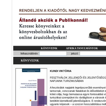
KÖNYVEINK
AFRIKA TANULMÁNYOK
felhasználónév
jelszó
KÖNYVEINK
KUNDI VIKTÓRIA
FESZTIVÁLOK JELLEMZŐI ÉS JELENTŐSÉG
NAPJAINK TURIZMUSÁBAN
A fesztiválok napjaink legnépszerűbb eseményei
tartoznak, vonzzanak fiatalokat és idősebbeket e
kötet célja, hogy bemutassa egyre fontosabbá vá
turisztikai szerepüket és rávilágítson a városok 
betöltött kiemelkedő jelentőségükre. E rendezvé
ugyanis képesek – a szezon hosszabbítása melle