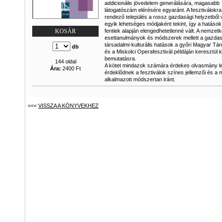
addicionális jövedelem generálására, magasabb
látogatószám elérésére egyaránt. A fesztiválokr
rendező település a rossz gazdasági helyzetből v
egyik lehetséges módjaként tekint, így a hatáso
fentiek alapján elengedhetetlenné vált. A nemzetk
KOSÁR
esettanulmányok és módszerek mellett a gazdas
társadalmi-kulturális hatások a győri Magyar Tán
db
és a Miskolci Operafesztivál példáján keresztül 
bemutatásra.
144 oldal
A kötet mindazok számára érdekes olvasmány le
Ára:
2400 Ft
érdeklődnek a fesztiválok színes jellemzői és a
alkalmazott módszertan iránt.
<<<
VISSZA A KÖNYVEKHEZ