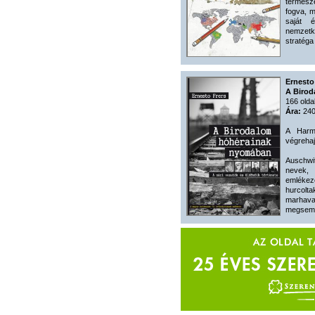
termész
fogva, m
saját 
nemzet
stratéga
Ernesto
A Biro
166 olda
Ára:
240
A Harma
végrehaj
Auschwi
nevek,
emlékez
hurcol
marhav
megsemm