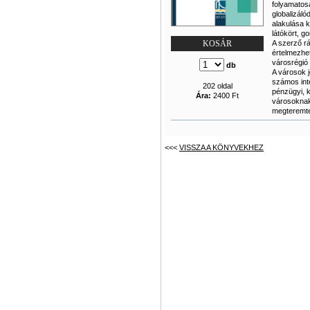
folyamatos
globalizáló
alakulása k
látókört, g
A szerző r
KOSÁR
értelmezhe
városrégió 
db
A városok 
számos int
202 oldal
pénzügyi, k
Ára:
2400 Ft
városoknak, 
megteremte
<<<
VISSZA A KÖNYVEKHEZ