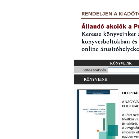
KÖNYVEINK
felhasználónév
KÖNYVEINK
FILEP BÁ
A NAGYVÁ
POLITIKÁ
A kötet szé
hivatkozva 
témakörét.
A vizsgálód
emberek él
egyben ver