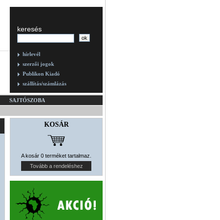
keresés
hírlevél
szerzői jogok
Publikon Kiadó
szállítás/számlázás
SAJTÓSZOBA
KOSÁR
A kosár 0 terméket tartalmaz.
Tovább a rendeléshez