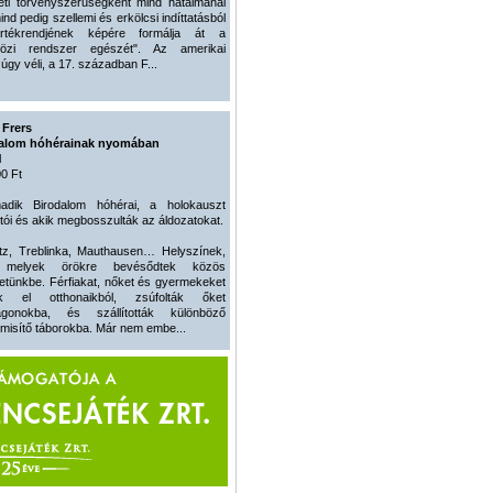
eti törvényszerűségként mind hatalmánál
ind pedig szellemi és erkölcsi indíttatásból
értékrendjének képére formálja át a
közi rendszer egészét". Az amerikai
 úgy véli, a 17. században F...
 Frers
dalom hóhérainak nyomában
l
0 Ft
dik Birodalom hóhérai, a holokauszt
tói és akik megbosszulták az áldozatokat.
tz, Treblinka, Mauthausen… Helyszínek,
 melyek örökre bevésődtek közös
etünkbe. Férfiakat, nőket és gyermekeket
tak el otthonaikból, zsúfolták őket
agonokba, és szállították különböző
isítő táborokba. Már nem embe...