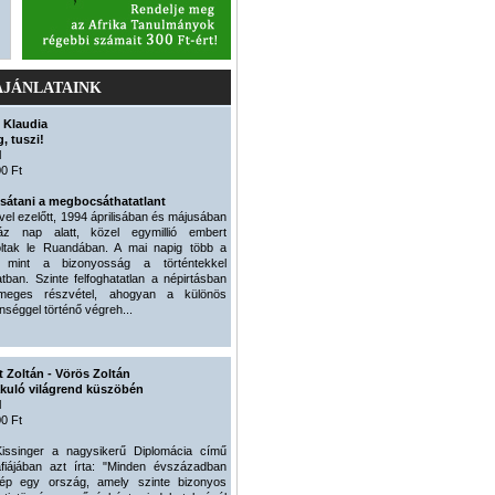
AJÁNLATAINK
 Klaudia
, tuszi!
l
0 Ft
átani a megbocsáthatatlant
el ezelőtt, 1994 áprilisában és májusában
áz nap alatt, közel egymillió embert
ltak le Ruandában. A mai napig több a
, mint a bizonyosság a történtekkel
tban. Szinte felfoghatatlan a népirtásban
ömeges részvétel, ahogyan a különös
nséggel történő végreh...
 Zoltán - Vörös Zoltán
akuló világrend küszöbén
l
0 Ft
issinger a nagysikerű Diplomácia című
fiájában azt írta: "Minden évszázadban
lép egy ország, amely szinte bizonyos