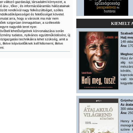
an változó gazdasági, társadalmi környezet, a
dó áru-, tőke-, és információáramlás hálózatainak
özött rendkívül nagy felkészültséget, széles
ondolkodóképességet és felelősséget követel.
ámutat arra, hogy a városok ma már nem
tőek szigorúan önmagukban, a szélesebb
KIEMELT 
egyre nagyobb teret nyer.
jövőbeli lehetőségeinek körvonalazása során
Szabadi
ézmény tudatos, nyilvános együttműködésére, új
Halj meg
özigazgatási technikákra lehet szükség, amit a
148 olda
illetve képviselőiknek kell felismerni, illetve
Ára:
170
ni.
Megbocs
Húsz évv
alig sz
mészáro
kérdés
kapcsola
való t
kegyetle
Grünhut
Az átal
300 olda
Ára:
250
Henry K
monográ
színre 