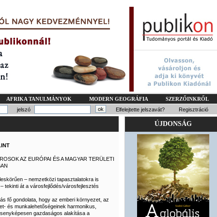
AFRIKA TANULMÁNYOK
MODERN GEOGRÁFIA
SZERZŐINKRŐL
jelszó
Elfelejtette jelszavát?
Regisztráció
ÚJDONSÁG
LINT
ROSOK AZ EURÓPAI ÉS A MAGYAR TERÜLETI
BAN
leskörűen – nemzetközi tapasztalatokra is
– tekinti át a városfejlődés/városfejlesztés
ás fő gondolata, hogy az emberi környezet, az
et- és munkalehetőségeinek harmonikus,
senyképesen gazdaságos alakítása a