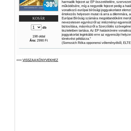
harmadik fejezet az EP összetételére, szervezet
működésére, míg a negyedik fejezet pedig a hat
vonatkozó európai bírósági joggyakorlatot elemzi
értekezés helyesen mutat rá arra a dilemmára, a
Európai Bíróság számára megoldandóként merült 
KOSÁR
nevezetesen egyrészről az intézményi egyensúl
biztosítása, másrészről a Szerződés szövegéne
db
tiszteletben tartása. Az EP hatásköreire vonatko
joggyakorlat leginkább erre az egyensúlyi helyze
198 oldal
törekvést példázza.”
Ára:
2990 Ft
(Somssich Réka opponensi véleményéből, ELTE
<<<
VISSZA A KÖNYVEKHEZ