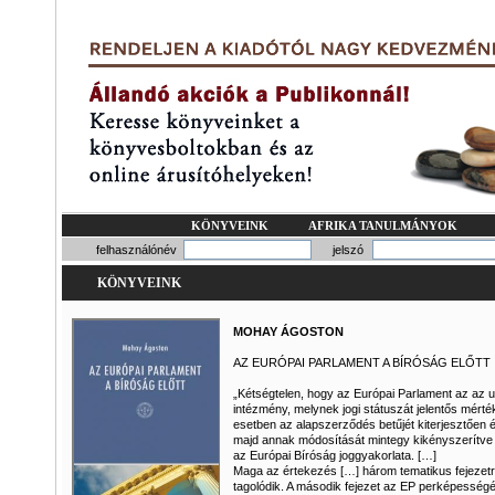
KÖNYVEINK
AFRIKA TANULMÁNYOK
felhasználónév
jelszó
KÖNYVEINK
MOHAY ÁGOSTON
AZ EURÓPAI PARLAMENT A BÍRÓSÁG ELŐTT
„Kétségtelen, hogy az Európai Parlament az az u
intézmény, melynek jogi státuszát jelentős mért
esetben az alapszerződés betűjét kiterjesztően 
majd annak módosítását mintegy kikényszerítve a
az Európai Bíróság joggyakorlata. […]
Maga az értekezés […] három tematikus fejezet
tagolódik. A második fejezet az EP perképességé